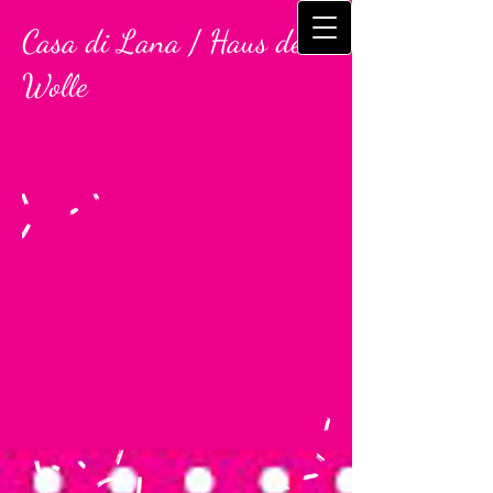
Casa di L​
ana / Haus der
Wolle