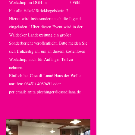
Workshop im DGH in
Marienhagen
/ Vöhl.
Für alle Häkel/ Strickbegeisterte !!
Hierzu wird insbesondere auch die Jugend
eingeladen ! Über diesen Event wird in der
Waldecker Landeszeitung ein großer
Sonderbericht veröffentlicht. Bitte melden Sie
sich frühzeitig an, um an diesem kostenlosen
Workshop, auch für Anfänger Teil zu
nehmen.
Einfach bei Casa di Lana/ Haus der Wolle
anrufen: 06451/
4089491
oder
per email:
anita.plechinger@casadilana.de
Zeitungsbericht