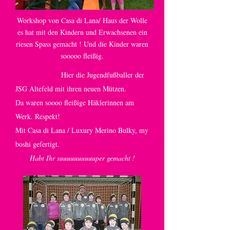
Workshop von Casa di Lana/ Haus der Wolle
es hat mit den Kindern und Erwachsenen ein
riesen Spass gemacht ! Und die Kinder waren
sooooo fleißig.
02.03.2013
:
Hier die Jugendfußballer der
JSG Altefeld mit ihren neuen Mützen.
Da waren soooo fleißige Häklerinnen am
Werk. Respekt!
Mit Casa di Lana / Luxury Merino Bulky, my
boshi gefertigt.
Habt Ihr suuuuuuuuuuper gemacht !