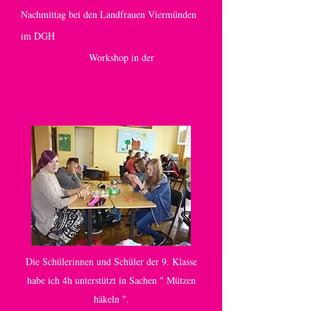
Nachmittag bei den Landfrauen Viermünden
im DGH
26.August 2013:
Workshop in der
Ortenbergschule/ Frankenberg-Eder. 9.
Klasse
Die Schülerinnen und Schüler der 9. Klasse
habe ich 4h unterstützt in Sachen " Mützen
häkeln ".