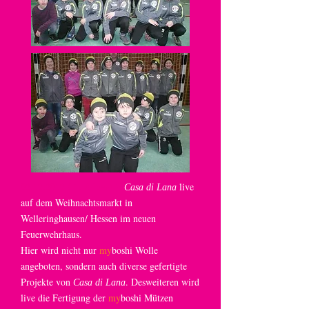
02.12.2012 ( 1
. Advent ):
live
Casa di Lana
auf dem Weihnachtsmarkt in
Welleringhausen/ Hessen im neuen
Feuerwehrhaus.
Hier wird nicht nur
my
boshi Wolle
angeboten, sondern auch diverse gefertigte
Projekte von
. Desweiteren wird
Casa di Lana
live die Fertigung der
my
boshi Mützen