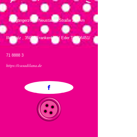
Fußgängerzone, Neustädter Straße 28 Am
Illerplatz , 35066 Frankenberg/ Eder Tel. 06451/
71 8888 3
https://casadilana.de
Events/ Service/ Workshop