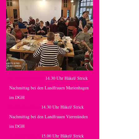
01.November.2014:
14.30 Uhr Häkel/ Strick
Nachmittag bei den Landfrauen Marienhagen
im DGH
06.Oktober.2014:
14.30 Uhr Häkel/ Strick
Nachmittag bei den Landfrauen Viermünden
im DGH
21.Oktober.2013:
15.00 Uhr Häkel/ Strick