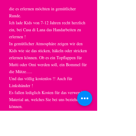
die es erlernen möchten in gemütlicher
Runde.
Ich lade Kids von 7-12 Jahren recht herzlich
ein, bei Casa di Lana das Handarbeiten zu
erlernen !
In gemütlicher Atmosphäre zeigen wir den
Kids wie sie das sticken, häkeln oder stricken
erlernen können. Ob es ein Topflappen für
Mutti oder Omi werden soll, ein Bommel für
die Mütze.....
Und das völlig kostenlos !! Auch für
Linkshänder !
Es fallen lediglich Kosten für das verwendete
Material an, welches Sie bei uns beziehen
können.