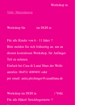
24. Oktober 2015 ab 15,00 Uhr:
Workshop in
Vöhl- Marienhagen
Montag, den 09. März 2015 ab 16,00 Uhr :
Workshop für
Kinder
im DGH in
Buchenberg.
Für alle Kinder von 6 - 11 Jahre !!
Bitte melden Sie sich frühzeitig an, um an
diesem kostenlosen Workshop, für Anfänger
Teil zu nehmen.
Einfach bei Casa di Lana/ Haus der Wolle
anrufen: 06451/
4089491
oder
per email:
anita.plechinger@casadilana.de
Samstag, 07. März 2015 ab 15,00 Uhr :
Workshop im DGH in
Marienhagen
/ Vöhl.
Für alle Häkel/ Strickbegeisterte !!