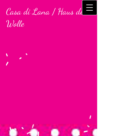
Casa di L​
ana / Haus der
Wolle